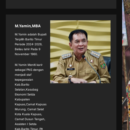
M.Yamin,MBA
M.Yamin adalah Bupati
Terpilih Barito Timur
Periode 2024-2029,
Beliau lahir Pada 9
November 1960.
M.Yamin Meniti karir
sebagai PNS dengan
menjadi staf
kepegawaian
Kab.Barito
Selatan,Kasubag
Ekonomi Setda
Kabupaten
Kapuas,Camat Kapuas
Murung, Camat Selat
Kota Kuala Kapuas,
Camat Dusun Tengah,
Assisten I Setda
Kab.Barito Timur, Plt