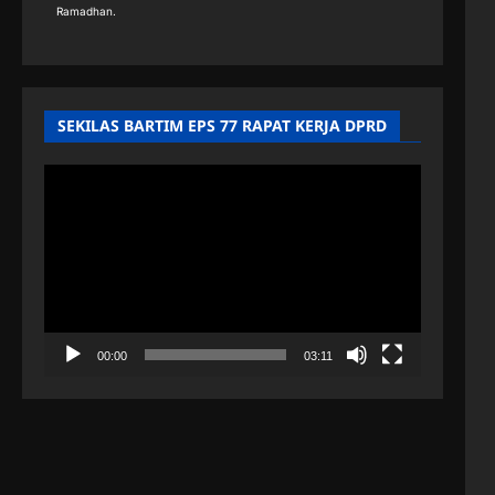
Ramadhan.
SEKILAS BARTIM EPS 77 RAPAT KERJA DPRD
Pemutar
Video
00:00
03:11