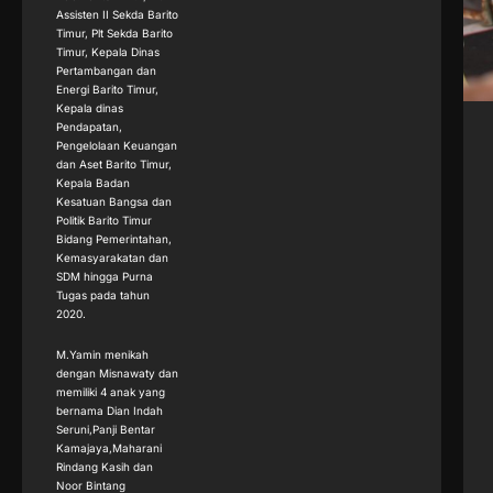
Assisten II Sekda Barito
Timur, Plt Sekda Barito
Timur, Kepala Dinas
Pertambangan dan
Energi Barito Timur,
Kepala dinas
Pendapatan,
Pengelolaan Keuangan
dan Aset Barito Timur,
Kepala Badan
Kesatuan Bangsa dan
Politik Barito Timur
Bidang Pemerintahan,
Kemasyarakatan dan
SDM hingga Purna
Tugas pada tahun
2020.
M.Yamin menikah
dengan Misnawaty dan
memiliki 4 anak yang
bernama Dian Indah
Seruni,Panji Bentar
Kamajaya,Maharani
Rindang Kasih dan
Noor Bintang