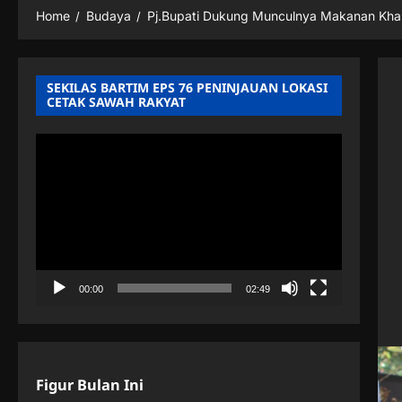
Home
Budaya
Pj.Bupati Dukung Munculnya Makanan Khas
SEKILAS BARTIM EPS 76 PENINJAUAN LOKASI
CETAK SAWAH RAKYAT
Pemutar
Video
00:00
02:49
Figur Bulan Ini