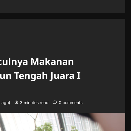
culnya Makanan
un Tengah Juara I
n ago)
3 minutes read
0 comments