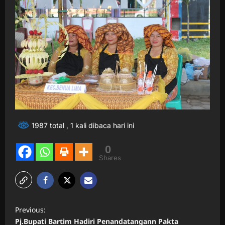
1987 total
, 1 kali dibaca hari ini
0
Shares
P
Previous:
o
Pj.Bupati Bartim Hadiri Penandatangann Pakta