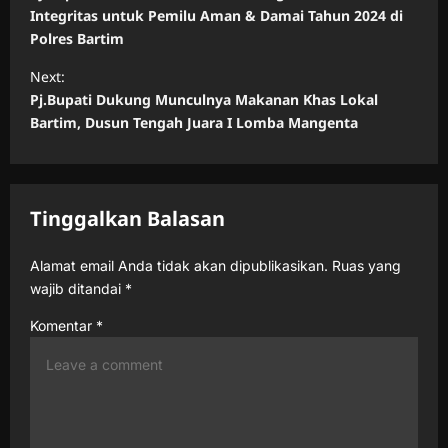
s
Integritas untuk Pemilu Aman & Damai Tahun 2024 di
Polres Bartim
t
n
Next:
Pj.Bupati Dukung Munculnya Makanan Khas Lokal
a
Bartim, Dusun Tengah Juara I Lomba Mangenta
v
i
g
Tinggalkan Balasan
a
t
Alamat email Anda tidak akan dipublikasikan.
Ruas yang
wajib ditandai
*
i
o
Komentar
*
n