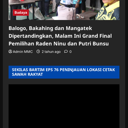
Budaya
Balogo, Bakahing dan Mangatek
Dipertandingkan, Malam Ini Grand Final
Pemilihan Raden Ninu dan Putri Bunsu
Admin MMC
2 tahun ago
0
SEKILAS BARTIM EPS 76 PENINJAUAN LOKASI CETAK
SAWAH RAKYAT
Pemutar
Video