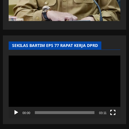
SEKILAS BARTIM EPS 77 RAPAT KERJA DPRD
Pemutar
Video
00:00
03:11