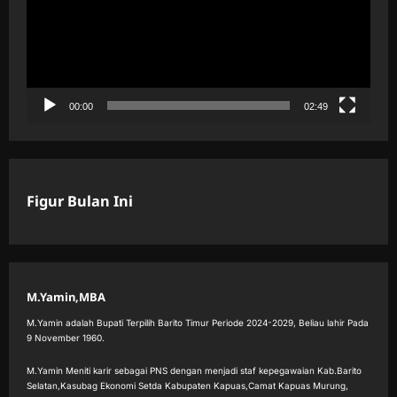
Pemilihan
Serentak
Tahun
2024
00:00
02:49
Figur Bulan Ini
M.Yamin,MBA
M.Yamin adalah Bupati Terpilih Barito Timur Periode 2024-2029, Beliau lahir Pada
9 November 1960.
M.Yamin Meniti karir sebagai PNS dengan menjadi staf kepegawaian Kab.Barito
Selatan,Kasubag Ekonomi Setda Kabupaten Kapuas,Camat Kapuas Murung,