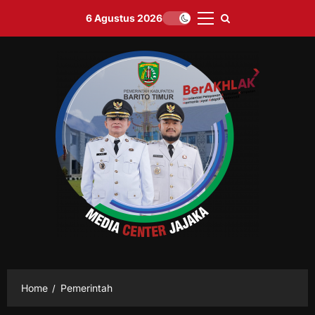
Skip
6 Agustus 2026
to
Primary
content
Menu
Home
Pemerintah