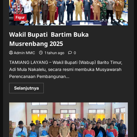
Pendapatan
Daerah
Figur
Wakil Bupati Bartim Buka
Musrenbang 2025
Admin MMC
1 tahun ago
0
TAMIANG LAYANG – Wakil Bupati (Wabup) Barito Timur,
Adi Mula Nakalelu, secara resmi membuka Musyawarah
Perencanaan Pembangunan...
Read
Selanjutnya
more
about
Wakil
Bupati
Bartim
Buka
Musrenbang
2025