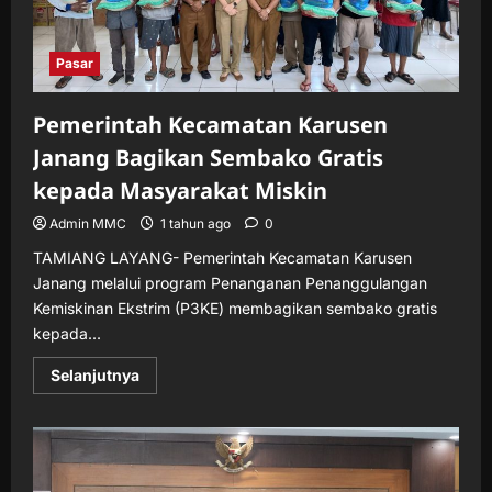
Pasar
Pemerintah Kecamatan Karusen
Janang Bagikan Sembako Gratis
kepada Masyarakat Miskin
Admin MMC
1 tahun ago
0
TAMIANG LAYANG- Pemerintah Kecamatan Karusen
Janang melalui program Penanganan Penanggulangan
Kemiskinan Ekstrim (P3KE) membagikan sembako gratis
kepada...
Read
Selanjutnya
more
about
Pemerintah
Kecamatan
Karusen
Janang
Bagikan