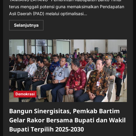
terus menggali potensi guna memaksimalkan Pendapatan
Asli Daerah (PAD) melalui optimalisasi...
Read
Selanjutnya
more
about
Optimalisasi
Aset
Daerah:
Upaya
Pemkab
Barito
Timur
Meningkatkan
PAD
melalui
Sewa
Aset
Demokrasi
Bangun Sinergisitas, Pemkab Bartim
Gelar Rakor Bersama Bupati dan Wakil
Bupati Terpilih 2025-2030