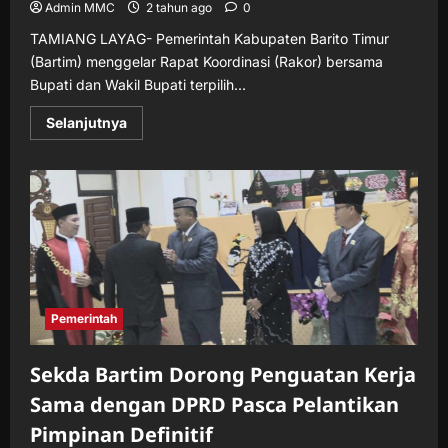
Admin MMC
2 tahun ago
0
TAMIANG LAYAG- Pemerintah Kabupaten Barito Timur
(Bartim) menggelar Rapat Koordinasi (Rakor) bersama
Bupati dan Wakil Bupati terpilih...
Read
Selanjutnya
more
about
Bangun
Sinergisitas,
Pemkab
Bartim
Gelar
Rakor
Bersama
Bupati
dan
Wakil
Bupati
Terpilih
Pemerintah
2025-
2030
Sekda Bartim Dorong Penguatan Kerja
Sama dengan DPRD Pasca Pelantikan
Pimpinan Definitif