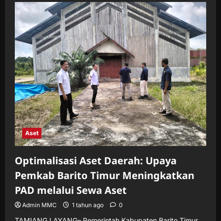
Bartim
Gelar
Rapat
Efisiensi
Anggaran
APBD
2025
Aset
Optimalisasi Aset Daerah: Upaya
Pemkab Barito Timur Meningkatkan
PAD melalui Sewa Aset
Admin MMC
1 tahun ago
0
TAMIANG LAYANG– Pemerintah Kabupaten Barito Timur