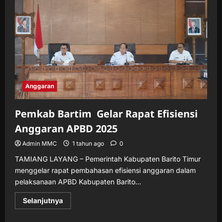
Sembako
Gratis
kepada
Masyarakat
Miskin
Anggaran
Pemkab Bartim Gelar Rapat Efisiensi
Anggaran APBD 2025
Admin MMC
1 tahun ago
0
TAMIANG LAYANG – Pemerintah Kabupaten Barito Timur
menggelar rapat pembahasan efisiensi anggaran dalam
pelaksanaan APBD Kabupaten Barito...
Read
Selanjutnya
more
about
Pemkab