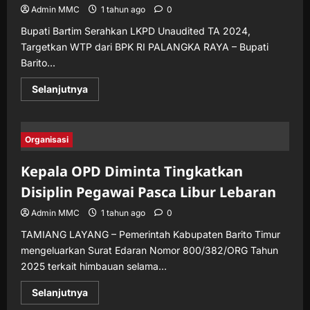
Admin MMC
1 tahun ago
0
Bupati Bartim Serahkan LKPD Unaudited TA 2024,
Targetkan WTP dari BPK RI PALANGKA RAYA – Bupati
Barito...
Read
Selanjutnya
more
about
Bupati
Bartim
Serahkan
Organisasi
LKPD
Unaudited
TA
Kepala OPD Diminta Tingkatkan
2024,
Targetkan
Disiplin Pegawai Pasca Libur Lebaran
WTP
dari
Admin MMC
1 tahun ago
0
BPK
RI
TAMIANG LAYANG – Pemerintah Kabupaten Barito Timur
mengeluarkan Surat Edaran Nomor 800/382/ORG Tahun
2025 terkait himbauan selama...
Read
Selanjutnya
more