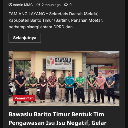
Admin MMC
2 tahun ago
0
TAMIANG LAYANG – Sekretaris Daerah (Sekda)
Kabupaten Barito Timur (Bartim), Panahan Moetar,
berharap sinergi antara DPRD dan...
Read
Selanjutnya
more
about
Sekda
Bartim
Dorong
Penguatan
Kerja
Sama
dengan
DPRD
Pasca
Pelantikan
Pimpinan
Definitif
Pemerintah
Bawaslu Barito Timur Bentuk Tim
Pengawasan Isu Isu Negatif, Gelar