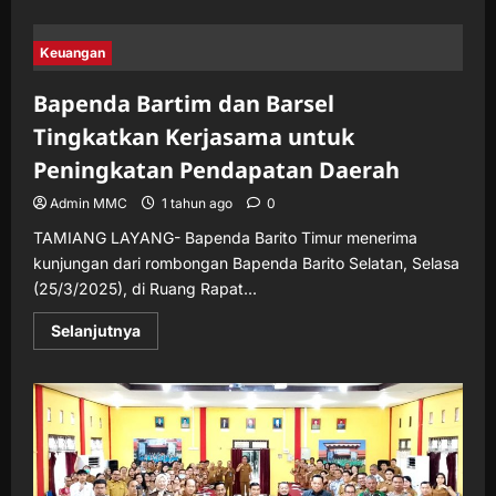
about
Kepala
OPD
Diminta
Keuangan
Tingkatkan
Disiplin
Pegawai
Bapenda Bartim dan Barsel
Pasca
Libur
Tingkatkan Kerjasama untuk
Lebaran
Peningkatan Pendapatan Daerah
Admin MMC
1 tahun ago
0
TAMIANG LAYANG- Bapenda Barito Timur menerima
kunjungan dari rombongan Bapenda Barito Selatan, Selasa
(25/3/2025), di Ruang Rapat...
Read
Selanjutnya
more
about
Bapenda
Bartim
dan
Barsel
Tingkatkan
Kerjasama
untuk
Peningkatan