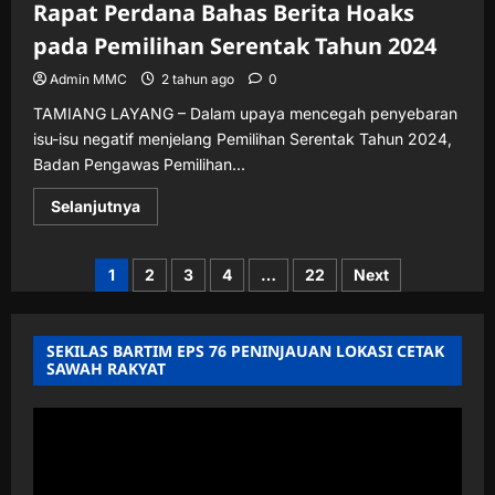
Rapat Perdana Bahas Berita Hoaks
pada Pemilihan Serentak Tahun 2024
Admin MMC
2 tahun ago
0
TAMIANG LAYANG – Dalam upaya mencegah penyebaran
isu-isu negatif menjelang Pemilihan Serentak Tahun 2024,
Badan Pengawas Pemilihan...
Read
Selanjutnya
more
about
Bawaslu
Barito
Paginasi
1
2
3
4
…
22
Next
Timur
Bentuk
pos
Tim
Pengawasan
Isu
SEKILAS BARTIM EPS 76 PENINJAUAN LOKASI CETAK
Isu
SAWAH RAKYAT
Negatif,
Gelar
Rapat
Pemutar
Perdana
Bahas
Video
Berita
Hoaks
pada