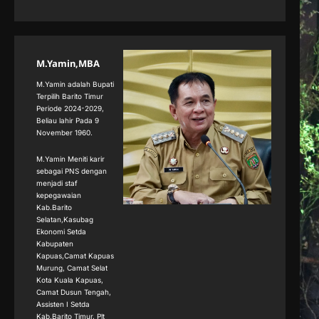
M.Yamin,MBA
M.Yamin adalah Bupati
Terpilih Barito Timur
Periode 2024-2029,
Beliau lahir Pada 9
November 1960.
M.Yamin Meniti karir
sebagai PNS dengan
menjadi staf
kepegawaian
Kab.Barito
Selatan,Kasubag
Ekonomi Setda
Kabupaten
Kapuas,Camat Kapuas
Murung, Camat Selat
Kota Kuala Kapuas,
Camat Dusun Tengah,
Assisten I Setda
Kab.Barito Timur, Plt