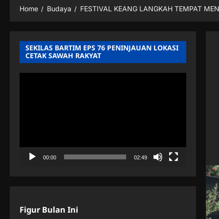
Home
Budaya
FESTIVAL KEANG LANGKAH TEMPAT ME
SEKILAS BARTIM EPS 76 PENINJAUAN LOKASI
CETAK SAWAH RAKYAT
Pemutar
Video
00:00
02:49
Figur Bulan Ini