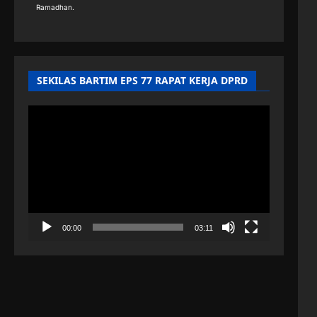
Ramadhan.
SEKILAS BARTIM EPS 77 RAPAT KERJA DPRD
Pemutar
Video
00:00
03:11