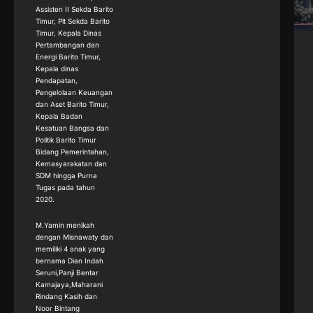
Assisten II Sekda Barito
Timur, Plt Sekda Barito
Timur, Kepala Dinas
Pertambangan dan
Energi Barito Timur,
Kepala dinas
Pendapatan,
Pengelolaan Keuangan
dan Aset Barito Timur,
Kepala Badan
Kesatuan Bangsa dan
Politik Barito Timur
Bidang Pemerintahan,
Kemasyarakatan dan
SDM hingga Purna
Tugas pada tahun
2020.
M.Yamin menikah
dengan Misnawaty dan
memiliki 4 anak yang
bernama Dian Indah
Seruni,Panji Bentar
Kamajaya,Maharani
Rindang Kasih dan
Noor Bintang