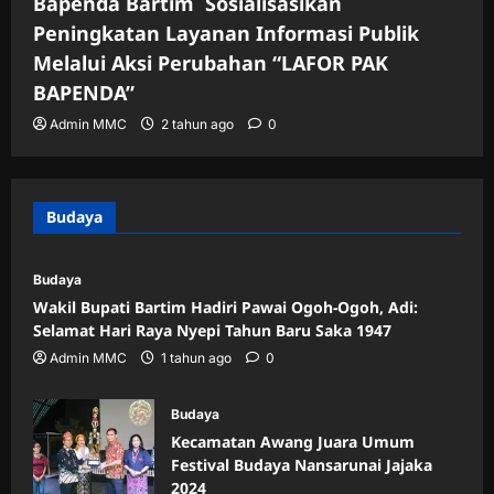
Bapenda Bartim Sosialisasikan
Peningkatan Layanan Informasi Publik
Melalui Aksi Perubahan “LAFOR PAK
BAPENDA”
Admin MMC
2 tahun ago
0
Budaya
Budaya
Wakil Bupati Bartim Hadiri Pawai Ogoh-Ogoh, Adi:
Selamat Hari Raya Nyepi Tahun Baru Saka 1947
Admin MMC
1 tahun ago
0
Budaya
Kecamatan Awang Juara Umum
Festival Budaya Nansarunai Jajaka
2024