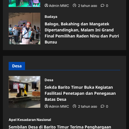
Admin MMC
2 tahun ago
0
Budaya
Balogo, Bakahing dan Mangatek
Dipertandingkan, Malam Ini Grand
Final Pemilihan Raden Ninu dan Putri
Bunsu
Admin MMC
2 tahun ago
0
Desa
Desa
Sekda Barito Timur Buka Kegiatan
Fasilitasi Penetapan dan Penegasan
Batas Desa
Admin MMC
2 tahun ago
0
Apel Kesadaran Nasional
Sembilan Desa di Barito Timur Terima Penghargaan