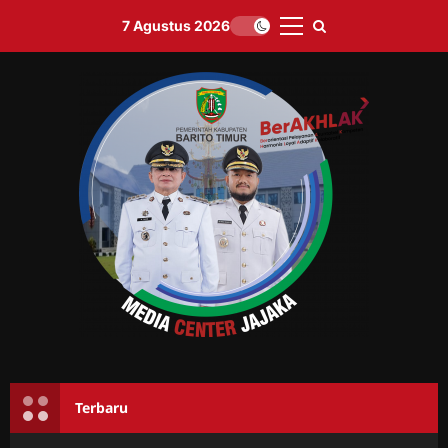
Skip
7 Agustus 2026
to
Primary
content
Menu
Terbaru