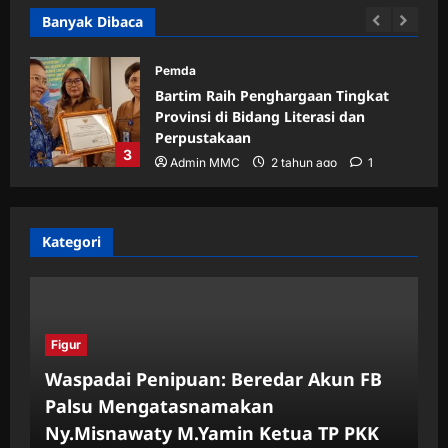
Banyak Dibaca
Pemda
58
Bartim Raih Penghargaan Tingkat
Provinsi di Bidang Literasi dan
wang
Perpustakaan
3
Admin MMC
2 tahun ago
1
Kategori
Figur
Waspadai Penipuan: Beredar Akun FB
Palsu Mengatasnamakan
Ny.Misnawaty M.Yamin Ketua TP PKK