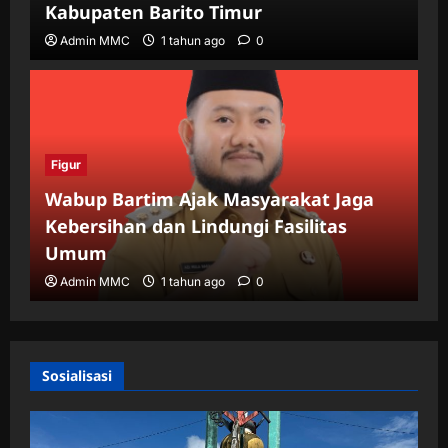
Kabupaten Barito Timur
Admin MMC
1 tahun ago
0
Figur
Wabup Bartim Ajak Masyarakat Jaga
Kebersihan dan Lindungi Fasilitas
Umum
Admin MMC
1 tahun ago
0
Sosialisasi