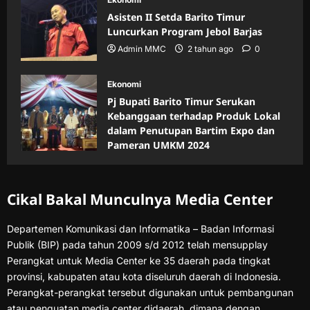
Asisten II Setda Barito Timur
Luncurkan Program Jebol Barjas
Admin MMC
2 tahun ago
0
Ekonomi
Pj Bupati Barito Timur Serukan
Kebanggaan terhadap Produk Lokal
dalam Penutupan Bartim Expo dan
Pameran UMKM 2024
Admin MMC
2 tahun ago
0
Cikal Bakal Munculnya Media Center
Departemen Komunikasi dan Informatika – Badan Informasi
Publik (BIP) pada tahun 2009 s/d 2012 telah mensupplay
Perangkat untuk Media Center ke 35 daerah pada tingkat
provinsi, kabupaten atau kota diseluruh daerah di Indonesia.
Perangkat-perangkat tersebut digunakan untuk pembangunan
atau penguatan media center didaerah, dimana dengan