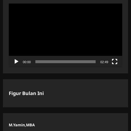
Pemutar
Video
00:00
02:49
Figur Bulan Ini
M.Yamin,MBA