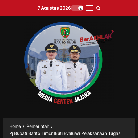
Skip
7 Agustus 2026
to
Primary
content
Menu
Home
Pemerintah
Pj Bupati Barito Timur Ikuti Evaluasi Pelaksanaan Tugas