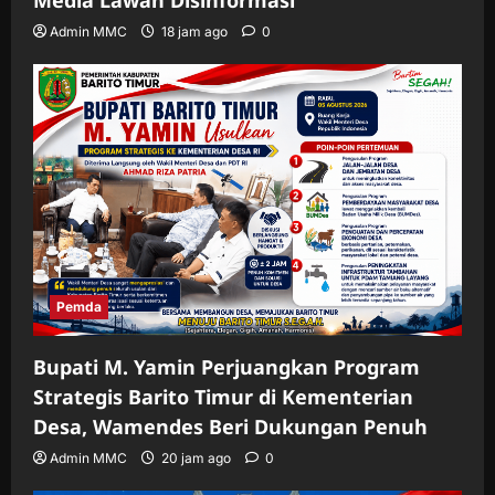
Media Lawan Disinformasi
Admin MMC
18 jam ago
0
Pemda
Bupati M. Yamin Perjuangkan Program
Strategis Barito Timur di Kementerian
Desa, Wamendes Beri Dukungan Penuh
Admin MMC
20 jam ago
0