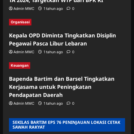
TA 2024, Targetkan WTP dari BPK RI
Admin MMC
1 tahun ago
0
Organisasi
Kepala OPD Diminta Tingkatkan Disiplin
Pegawai Pasca Libur Lebaran
Admin MMC
1 tahun ago
0
Keuangan
Bapenda Bartim dan Barsel Tingkatkan
Kerjasama untuk Peningkatan
Pendapatan Daerah
Admin MMC
1 tahun ago
0
SEKILAS BARTIM EPS 76 PENINJAUAN LOKASI CETAK
SAWAH RAKYAT