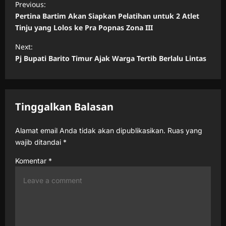
Previous:
o
Pertina Bartim Akan Siapkan Pelatihan untuk 2 Atlet
s
Tinju yang Lolos ke Pra Popnas Zona III
t
Next:
n
Pj Bupati Barito Timur Ajak Warga Tertib Berlalu Lintas
a
v
Tinggalkan Balasan
i
g
Alamat email Anda tidak akan dipublikasikan.
Ruas yang
a
wajib ditandai
*
t
Komentar
*
i
o
n