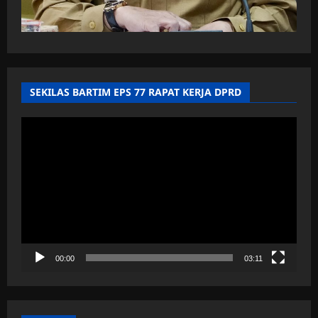
SEKILAS BARTIM EPS 77 RAPAT KERJA DPRD
Pemutar
Video
00:00
03:11