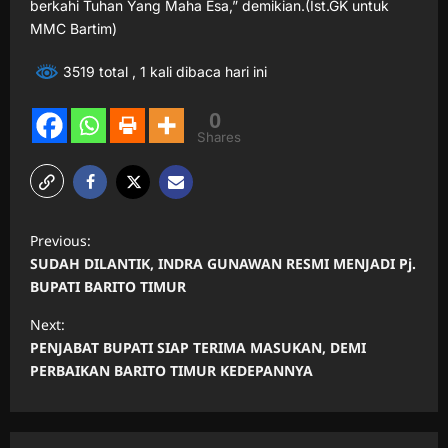
berkahi Tuhan Yang Maha Esa,” demikian.(Ist.GK untuk
MMC Bartim)
3519 total
, 1 kali dibaca hari ini
0
Shares
P
Previous:
o
SUDAH DILANTIK, INDRA GUNAWAN RESMI MENJADI Pj.
s
BUPATI BARITO TIMUR
t
Next:
n
PENJABAT BUPATI SIAP TERIMA MASUKAN, DEMI
PERBAIKAN BARITO TIMUR KEDEPANNYA
a
v
i