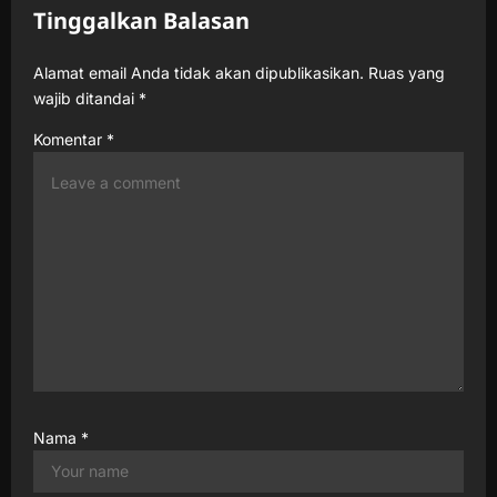
Tinggalkan Balasan
g
a
Alamat email Anda tidak akan dipublikasikan.
Ruas yang
t
wajib ditandai
*
i
Komentar
*
o
n
Nama
*