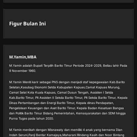
Figur Bulan Ini
M.Yamin,MBA
M.Yamin adalah Bupati Terpilih Barito Timur Periode 2024-2029, Beliau lahir Pada
9 November 1960.
M.Yamin Meniti karir sebagai PNS dengan menjadi staf kepegawaian Kab.Barito
Selatan,Kasubag Ekonomi Setda Kabupaten Kapuas,Camat Kapuas Murung,
Camat Selat Kota Kuala Kapuas, Camat Dusun Tengah, Assisten I Setda
Kab.Barito Timur, Plt Assisten II Sekda Barito Timur, Plt Sekda Barito Timur, Kepala
Dinas Pertambangan dan Energi Barito Timur, Kepala dinas Pendapatan,
Pengelolaan Keuangan dan Aset Barito Timur, Kepala Badan Kesatuan Bangsa
dan Politik Barito Timur Bidang Pemerintahan, Kemasyarakatan dan SDM hingga
Purna Tugas pada tahun 2020.
M.Yamin menikah dengan Misnawaty dan memiliki 4 anak yang bernama Dian
Indah Seruni,Panji Bentar Kamajaya,Maharani Rindang Kasih dan Noor Bintang