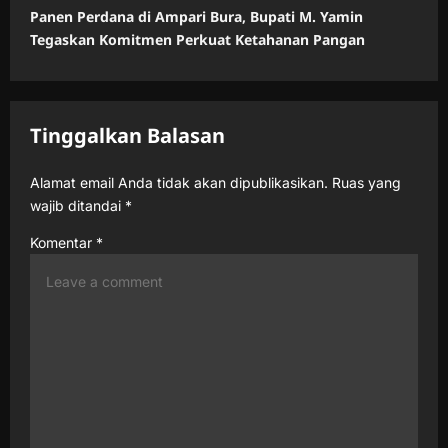
n
Panen Perdana di Ampari Bura, Bupati M. Yamin
Tegaskan Komitmen Perkuat Ketahanan Pangan
a
v
i
Tinggalkan Balasan
g
a
Alamat email Anda tidak akan dipublikasikan.
Ruas yang
t
wajib ditandai
*
i
Komentar
*
o
n