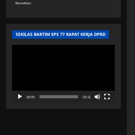
Ramadhan.
SEKILAS BARTIM EPS 77 RAPAT KERJA DPRD
Pemutar
Video
00:00
03:11