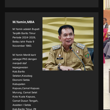
M.Yamin,MBA
M.Yamin adalah Bupati
Terpilih Barito Timur
Periode 2024-2029,
Beliau lahir Pada 9
November 1960.
M.Yamin Meniti karir
sebagai PNS dengan
menjadi staf
kepegawaian
Kab.Barito
Selatan,Kasubag
Ekonomi Setda
Kabupaten
Kapuas,Camat Kapuas
Murung, Camat Selat
Kota Kuala Kapuas,
Camat Dusun Tengah,
Assisten I Setda
Kab.Barito Timur, Plt