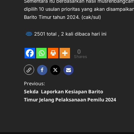
Sementara itu berdasarkan hasil musrenbangcam 
dipilih 10 usulan prioritas yang akan disampai
Barito Timur tahun 2024. (cak/sul)
2501 total
, 2 kali dibaca hari ini
0
Shares
P
Previous:
Sekda Laporkan Kesiapan Barito
o
Timur Jelang Pelaksanaan Pemilu 2024
s
t
n