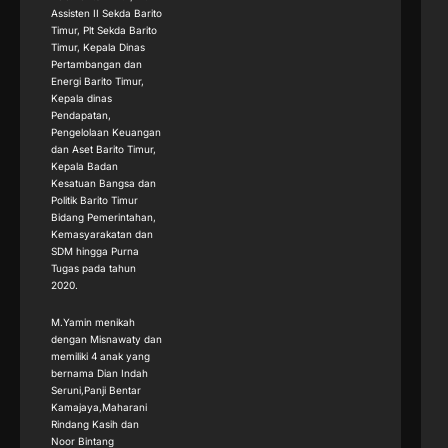
Assisten II Sekda Barito
Timur, Plt Sekda Barito
Timur, Kepala Dinas
Pertambangan dan
Energi Barito Timur,
Kepala dinas
Pendapatan,
Pengelolaan Keuangan
dan Aset Barito Timur,
Kepala Badan
Kesatuan Bangsa dan
Politik Barito Timur
Bidang Pemerintahan,
Kemasyarakatan dan
SDM hingga Purna
Tugas pada tahun
2020.
M.Yamin menikah
dengan Misnawaty dan
memiliki 4 anak yang
bernama Dian Indah
Seruni,Panji Bentar
Kamajaya,Maharani
Rindang Kasih dan
Noor Bintang