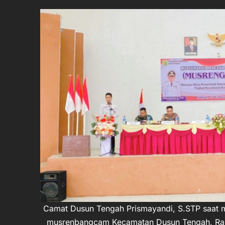
Camat Dusun Tengah Prismayandi, S.STP saat 
musrenbangcam Kecamatan Dusun Tengah, Rab