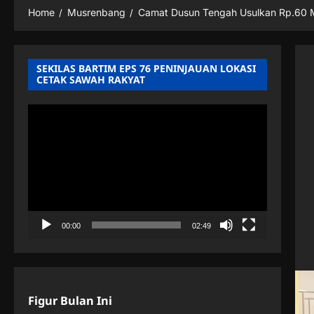
Home
Musrenbang
Camat Dusun Tengah Usulkan Rp.60 M
SEKILAS BARTIM EPS 76 PENINJAUAN LOKASI
CETAK SAWAH RAKYAT
Pemutar
Video
00:00
02:49
Figur Bulan Ini