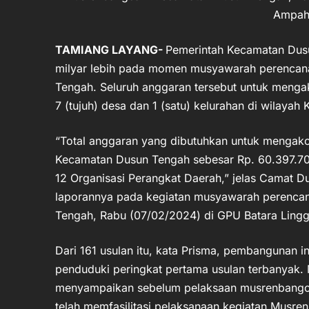
Ampah
TAMIANG LAYANG-
Pemerintah Kecamatan Dus
milyar lebih pada momen musyawarah perenca
Tengah. Seluruh anggaran tersebut untuk menga
7 (tujuh) desa dan 1 (satu) kelurahan di wilaya
“Total anggaran yang dibutuhkan untuk mengako
Kecamatan Dusun Tengah sebesar Rp. 60.397.700.
12 Organisasi Perangkat Daerah,” jelas Camat 
laporannya pada kegiatan musyawarah perenc
Tengah, Rabu (07/02/2024) di GPU Batara Ling
Dari 161 usulan itu, kata Prisma, pembangunan i
penduduki peringkat pertama usulan terbanyak. 
menyampaikan sebelum pelaksaan musrenbangc
telah memfasilitasi pelaksanaan kegiatan Musre