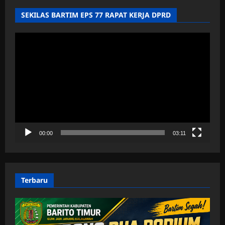
SEKILAS BARTIM EPS 77 RAPAT KERJA DPRD
Pemutar
Video
00:00
03:11
Terbaru