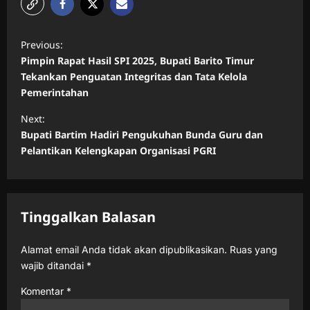
P
Previous:
o
Pimpin Rapat Hasil SPI 2025, Bupati Barito Timur
s
Tekankan Penguatan Integritas dan Tata Kelola
Pemerintahan
t
n
Next:
Bupati Bartim Hadiri Pengukuhan Bunda Guru dan
a
Pelantikan Kelengkapan Organisasi PGRI
v
i
g
Tinggalkan Balasan
a
t
Alamat email Anda tidak akan dipublikasikan.
Ruas yang
wajib ditandai
*
i
o
Komentar
*