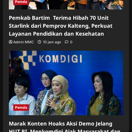
Pemda
Pemkab Bartim Terima Hibah 70 Unit
Starlink dari Pemprov Kalteng, Perkuat
Layanan Pendidikan dan Kesehatan
Admin MMC
10 jam ago
0
Pemda
Marak Konten Hoaks Aksi Demo Jelang
HUT RI, Menkomdigi Ajak Masyarakat dan