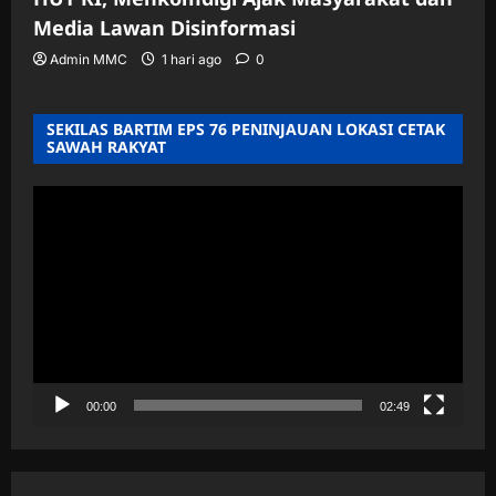
Media Lawan Disinformasi
Admin MMC
1 hari ago
0
SEKILAS BARTIM EPS 76 PENINJAUAN LOKASI CETAK
SAWAH RAKYAT
Pemutar
Video
00:00
02:49