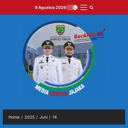
Skip
9 Agustus 2026
to
Primary
content
Menu
Home
2025
Juni
14