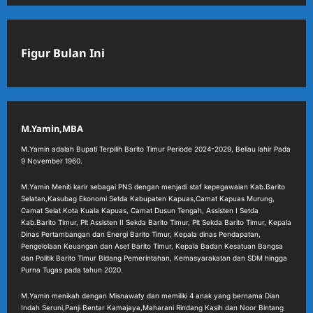
Figur Bulan Ini
M.Yamin,MBA
M.Yamin adalah Bupati Terpilih Barito Timur Periode 2024-2029, Beliau lahir Pada
9 November 1960.
M.Yamin Meniti karir sebagai PNS dengan menjadi staf kepegawaian Kab.Barito
Selatan,Kasubag Ekonomi Setda Kabupaten Kapuas,Camat Kapuas Murung,
Camat Selat Kota Kuala Kapuas, Camat Dusun Tengah, Assisten I Setda
Kab.Barito Timur, Plt Assisten II Sekda Barito Timur, Plt Sekda Barito Timur, Kepala
Dinas Pertambangan dan Energi Barito Timur, Kepala dinas Pendapatan,
Pengelolaan Keuangan dan Aset Barito Timur, Kepala Badan Kesatuan Bangsa
dan Politik Barito Timur Bidang Pemerintahan, Kemasyarakatan dan SDM hingga
Purna Tugas pada tahun 2020.
M.Yamin menikah dengan Misnawaty dan memiliki 4 anak yang bernama Dian
Indah Seruni,Panji Bentar Kamajaya,Maharani Rindang Kasih dan Noor Bintang