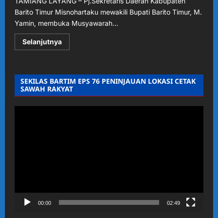
TAMIANG LAYANG – Pj.Sekretaris Daerah Kabupaten
Barito Timur Misnohartaku mewakili Bupati Barito Timur, M.
Yamin, membuka Musyawarah...
Read
Selanjutnya
more
about
Pj.Sekda
Buka
Muscab
SEKILAS BARTIM EPS 76 PENINJAUAN LOKASI CETAK
IV
SAWAH RAKYAT
IBI
Barito
Timur
2025,
Pemutar
Tegaskan
Video
Pentingnya
Transformasi
Pelayanan
Kebidanan
Berbasis
Bukti
00:00
02:49