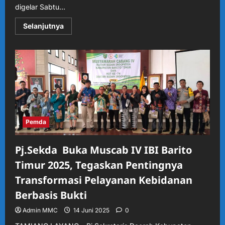
digelar Sabtu...
Read
Selanjutnya
more
about
Momen
Bersejarah
IBI
Barito
Timur:
Konsolidasi
Organisasi
dan
Refleksi
74
Tahun
Pemda
Pengabdian
Pj.Sekda Buka Muscab IV IBI Barito
Timur 2025, Tegaskan Pentingnya
Transformasi Pelayanan Kebidanan
Berbasis Bukti
Admin MMC
14 Juni 2025
0