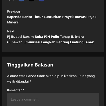
P
Previous:
o
Bapenda Barito Timur Luncurkan Proyek Inovasi Pajak
s
Mineral
t
Next:
n
Pj Bupati Bartim Buka PIN Polio Tahap II, Indra
Gunawan: Imunisasi Langkah Penting Lindungi Anak
a
v
i
Tinggalkan Balasan
g
a
Alamat email Anda tidak akan dipublikasikan.
Ruas yang
t
wajib ditandai
*
i
Komentar
*
o
n