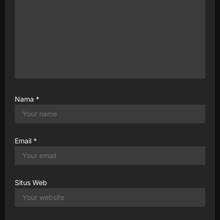
Nama
*
Email
*
Situs Web