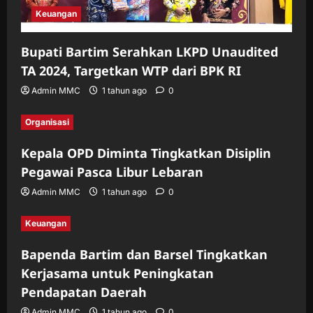
Keuangan
Bupati Bartim Serahkan LKPD Unaudited
TA 2024, Targetkan WTP dari BPK RI
Admin MMC
1 tahun ago
0
Organisasi
Kepala OPD Diminta Tingkatkan Disiplin
Pegawai Pasca Libur Lebaran
Admin MMC
1 tahun ago
0
Keuangan
Bapenda Bartim dan Barsel Tingkatkan
Kerjasama untuk Peningkatan
Pendapatan Daerah
Admin MMC
1 tahun ago
0