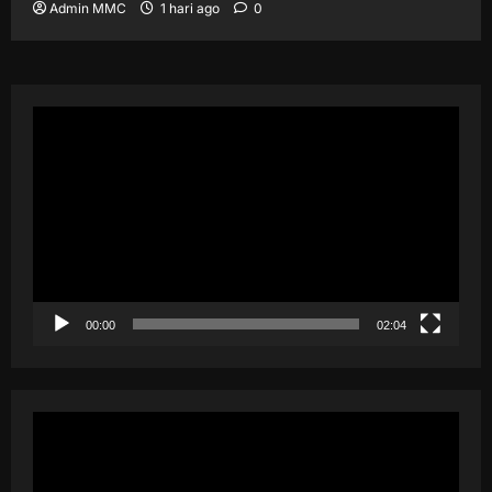
Admin MMC
1 hari ago
0
Pemutar
Video
00:00
02:04
Pemutar
Video