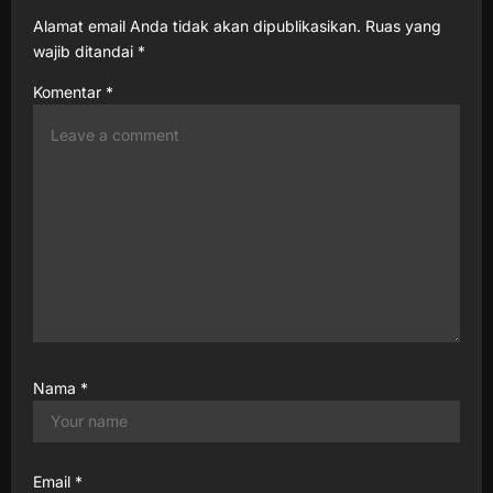
t
Alamat email Anda tidak akan dipublikasikan.
Ruas yang
wajib ditandai
*
i
o
Komentar
*
n
Nama
*
Email
*