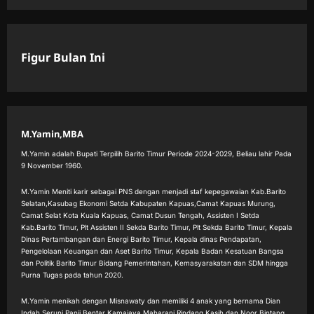
Figur Bulan Ini
M.Yamin,MBA
M.Yamin adalah Bupati Terpilih Barito Timur Periode 2024-2029, Beliau lahir Pada
9 November 1960.
M.Yamin Meniti karir sebagai PNS dengan menjadi staf kepegawaian Kab.Barito
Selatan,Kasubag Ekonomi Setda Kabupaten Kapuas,Camat Kapuas Murung,
Camat Selat Kota Kuala Kapuas, Camat Dusun Tengah, Assisten I Setda
Kab.Barito Timur, Plt Assisten II Sekda Barito Timur, Plt Sekda Barito Timur, Kepala
Dinas Pertambangan dan Energi Barito Timur, Kepala dinas Pendapatan,
Pengelolaan Keuangan dan Aset Barito Timur, Kepala Badan Kesatuan Bangsa
dan Politik Barito Timur Bidang Pemerintahan, Kemasyarakatan dan SDM hingga
Purna Tugas pada tahun 2020.
M.Yamin menikah dengan Misnawaty dan memiliki 4 anak yang bernama Dian
Indah Seruni,Panji Bentar Kamajaya,Maharani Rindang Kasih dan Noor Bintang