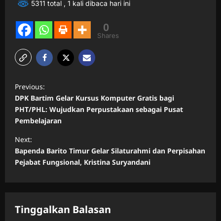
5311 total
, 1 kali dibaca hari ini
0
Shares
P
Previous:
o
DPK Bartim Gelar Kursus Komputer Gratis bagi
s
PHT/PHL: Wujudkan Perpustakaan sebagai Pusat
Pembelajaran
t
n
Next:
Bapenda Barito Timur Gelar Silaturahmi dan Perpisahan
a
Pejabat Fungsional, Kristina Suryandani
v
i
g
Tinggalkan Balasan
a