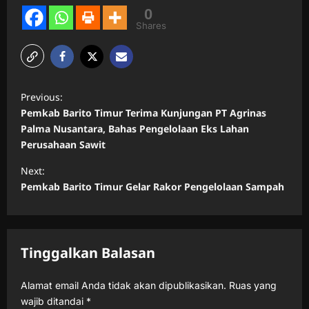
0
Shares
P
Previous:
o
Pemkab Barito Timur Terima Kunjungan PT Agrinas
s
Palma Nusantara, Bahas Pengelolaan Eks Lahan
Perusahaan Sawit
t
n
Next:
Pemkab Barito Timur Gelar Rakor Pengelolaan Sampah
a
v
i
Tinggalkan Balasan
g
a
Alamat email Anda tidak akan dipublikasikan.
Ruas yang
t
wajib ditandai
*