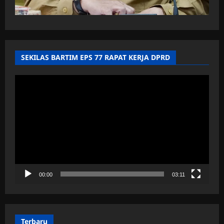
SEKILAS BARTIM EPS 77 RAPAT KERJA DPRD
Pemutar
Video
00:00
03:11
Terbaru