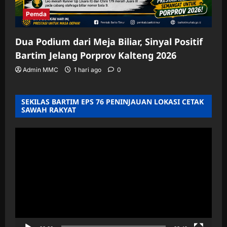
Pemda
Dua Podium dari Meja Biliar, Sinyal Positif
Bartim Jelang Porprov Kalteng 2026
Admin MMC
1 hari ago
0
SEKILAS BARTIM EPS 76 PENINJAUAN LOKASI CETAK
SAWAH RAKYAT
Pemutar
Video