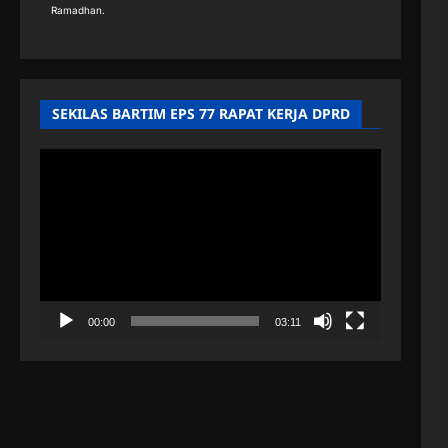
Ramadhan.
SEKILAS BARTIM EPS 77 RAPAT KERJA DPRD
Pemutar
Video
00:00
03:11