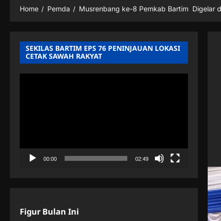
Home
Pemda
Musrenbang ke-8 Pemkab Bartim Digelar 
SEKILAS BARTIM EPS 76 PENINJAUAN LOKASI
CETAK SAWAH RAKYAT
Pemutar
Video
00:00
02:49
Figur Bulan Ini