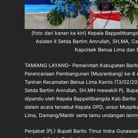
(foto dari kanan ke kiri) Kepala Bappelitbang
Asisten II Setda Bartim Amrullah, SH,MA, 
Kapolsek Benua Lima dan 
TAMIANG LAYANG– Pemerintah Kabupaten Barit
Perencanaan Pembangunan (Musrenbang) ke-8 d
Taniran Kecamatan Benua Lima Kamis (13/02/2025
Setda Bartim Amrullah, SH.MH mewakili Pj. Bupa
dipandu oleh Kepala Bappelitbangda Kab.Barito T
dalam acara tersebut Kepala OPD, unsur Muspi
Lima, Damang/Mantir serta tamu undangan lainn
Penjabat (Pj.) Bupati Barito Timur Indra Guna