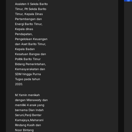
Assisten II Sekda Barito
Timur, Plt Sekda Barito
Timur, Kepala Dinas
Pertambangan dan
Energi Barito Timur,
Kepala dinas
Pendapatan,
Pengelolaan Keuangan
dan Aset Barito Timur,
Kepala Badan
Kesatuan Bangsa dan
Politik Barito Timur
Bidang Pemerintahan,
Kemasyarakatan dan
SDM hingga Purna
Tugas pada tahun
2020.
M.Yamin menikah
dengan Misnawaty dan
memiliki 4 anak yang
bernama Dian Indah
Seruni,Panji Bentar
Kamajaya,Maharani
Rindang Kasih dan
Noor Bintang