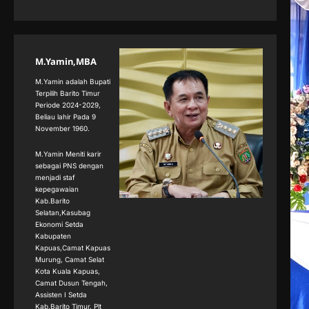
M.Yamin,MBA
M.Yamin adalah Bupati
Terpilih Barito Timur
Periode 2024-2029,
Beliau lahir Pada 9
November 1960.
M.Yamin Meniti karir
sebagai PNS dengan
menjadi staf
kepegawaian
Kab.Barito
Selatan,Kasubag
Ekonomi Setda
Kabupaten
Kapuas,Camat Kapuas
Murung, Camat Selat
Kota Kuala Kapuas,
Camat Dusun Tengah,
Assisten I Setda
Kab.Barito Timur, Plt