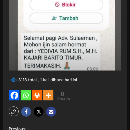
3118 total
, 1 kali dibaca hari ini
0
Shares
P
Previous: