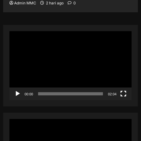
Admin MMC
2 hari ago
0
Pemutar
Video
00:00
02:04
Pemutar
Video