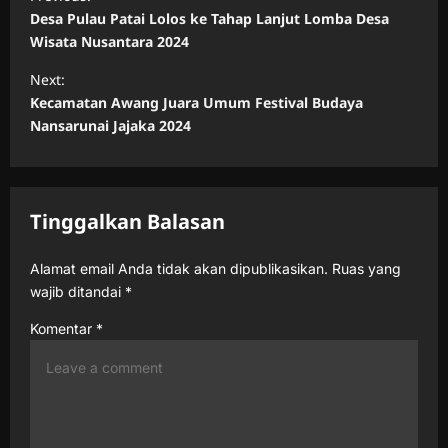
o
Desa Pulau Patai Lolos ke Tahap Lanjut Lomba Desa
s
Wisata Nusantara 2024
t
Next:
n
Kecamatan Awang Juara Umum Festival Budaya
Nansarunai Jajaka 2024
a
v
i
Tinggalkan Balasan
g
a
Alamat email Anda tidak akan dipublikasikan.
Ruas yang
t
wajib ditandai
*
i
Komentar
*
o
n