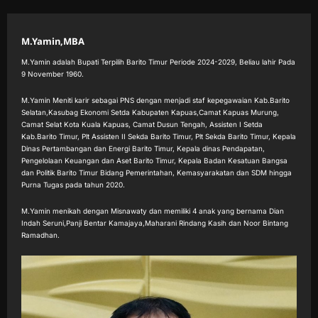
M.Yamin,MBA
M.Yamin adalah Bupati Terpilih Barito Timur Periode 2024-2029, Beliau lahir Pada
9 November 1960.
M.Yamin Meniti karir sebagai PNS dengan menjadi staf kepegawaian Kab.Barito
Selatan,Kasubag Ekonomi Setda Kabupaten Kapuas,Camat Kapuas Murung,
Camat Selat Kota Kuala Kapuas, Camat Dusun Tengah, Assisten I Setda
Kab.Barito Timur, Plt Assisten II Sekda Barito Timur, Plt Sekda Barito Timur, Kepala
Dinas Pertambangan dan Energi Barito Timur, Kepala dinas Pendapatan,
Pengelolaan Keuangan dan Aset Barito Timur, Kepala Badan Kesatuan Bangsa
dan Politik Barito Timur Bidang Pemerintahan, Kemasyarakatan dan SDM hingga
Purna Tugas pada tahun 2020.
M.Yamin menikah dengan Misnawaty dan memiliki 4 anak yang bernama Dian
Indah Seruni,Panji Bentar Kamajaya,Maharani Rindang Kasih dan Noor Bintang
Ramadhan.