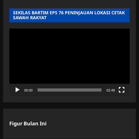
SEKILAS BARTIM EPS 76 PENINJAUAN LOKASI CETAK
SAWAH RAKYAT
Pemutar
Video
00:00
02:49
Figur Bulan Ini