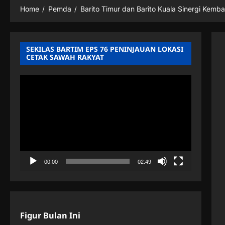
Home
Pemda
Barito Timur dan Barito Kuala Sinergi Kemb
SEKILAS BARTIM EPS 76 PENINJAUAN LOKASI
CETAK SAWAH RAKYAT
Pemutar
Video
00:00
02:49
Figur Bulan Ini