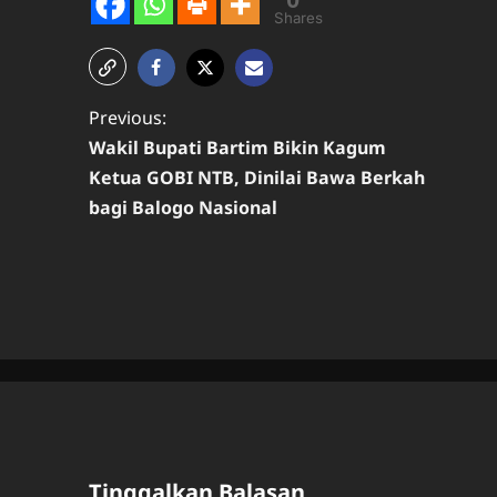
Shares
P
Previous:
Wakil Bupati Bartim Bikin Kagum
o
Ketua GOBI NTB, Dinilai Bawa Berkah
s
bagi Balogo Nasional
t
n
a
v
i
g
a
Tinggalkan Balasan