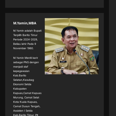
M.Yamin,MBA
M.Yamin adalah Bupati
Terpilih Barito Timur
Periode 2024-2029,
Beliau lahir Pada 9
November 1960.
M.Yamin Meniti karir
sebagai PNS dengan
menjadi staf
kepegawaian
Kab.Barito
Selatan,Kasubag
Ekonomi Setda
Kabupaten
Kapuas,Camat Kapuas
Murung, Camat Selat
Kota Kuala Kapuas,
Camat Dusun Tengah,
Assisten I Setda
Kab.Barito Timur, Plt