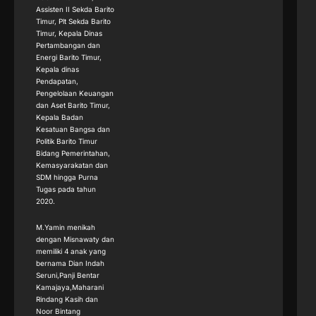
Assisten II Sekda Barito
Timur, Plt Sekda Barito
Timur, Kepala Dinas
Pertambangan dan
Energi Barito Timur,
Kepala dinas
Pendapatan,
Pengelolaan Keuangan
dan Aset Barito Timur,
Kepala Badan
Kesatuan Bangsa dan
Politik Barito Timur
Bidang Pemerintahan,
Kemasyarakatan dan
SDM hingga Purna
Tugas pada tahun
2020.
M.Yamin menikah
dengan Misnawaty dan
memiliki 4 anak yang
bernama Dian Indah
Seruni,Panji Bentar
Kamajaya,Maharani
Rindang Kasih dan
Noor Bintang