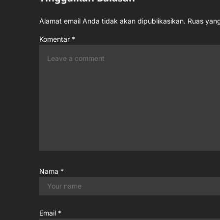
t
Alamat email Anda tidak akan dipublikasikan.
Ruas yang
i
Komentar
*
o
n
Nama
*
Email
*