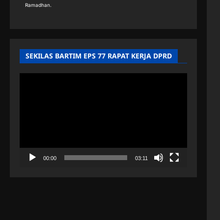
Ramadhan.
SEKILAS BARTIM EPS 77 RAPAT KERJA DPRD
Pemutar
Video
00:00
03:11