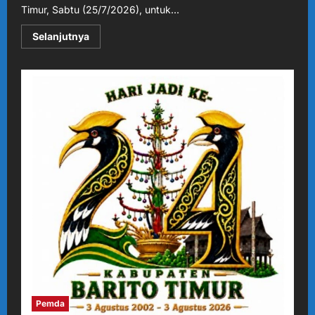
Timur, Sabtu (25/7/2026), untuk...
Read
Selanjutnya
more
about
Festival
Nariuk
VI
Jadi
Magnet
Budaya
Barito
Timur,
Ribuan
Warga
Tumpah
Ruah
di
Lubuk
Ulu
Padang
Pemda