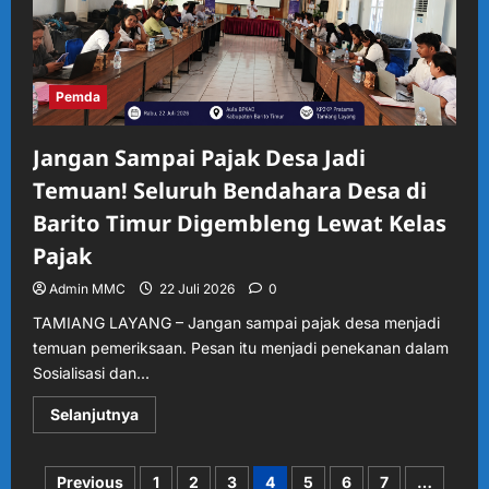
Lomba
untuk
Asah
Bakat
dan
Kreativitas
Anak
Pemda
Jangan Sampai Pajak Desa Jadi
Temuan! Seluruh Bendahara Desa di
Barito Timur Digembleng Lewat Kelas
Pajak
Admin MMC
22 Juli 2026
0
TAMIANG LAYANG – Jangan sampai pajak desa menjadi
temuan pemeriksaan. Pesan itu menjadi penekanan dalam
Sosialisasi dan...
Read
Selanjutnya
more
about
Jangan
Sampai
Paginasi
Previous
1
2
3
4
5
6
7
…