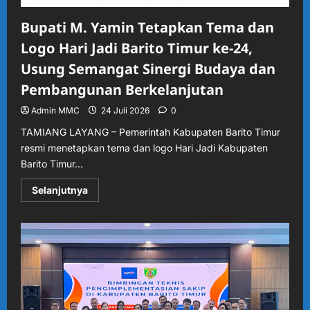
Bupati M. Yamin Tetapkan Tema dan
Logo Hari Jadi Barito Timur ke-24,
Usung Semangat Sinergi Budaya dan
Pembangunan Berkelanjutan
Admin MMC
24 Juli 2026
0
TAMIANG LAYANG – Pemerintah Kabupaten Barito Timur
resmi menetapkan tema dan logo Hari Jadi Kabupaten
Barito Timur...
Read
Selanjutnya
more
about
Bupati
M.
Yamin
Tetapkan
Tema
dan
Logo
Hari
Jadi
Barito