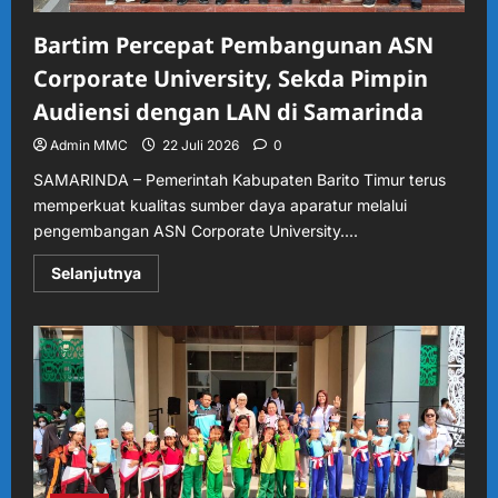
Bartim Percepat Pembangunan ASN
Corporate University, Sekda Pimpin
Audiensi dengan LAN di Samarinda
Admin MMC
22 Juli 2026
0
SAMARINDA – Pemerintah Kabupaten Barito Timur terus
memperkuat kualitas sumber daya aparatur melalui
pengembangan ASN Corporate University....
Read
Selanjutnya
more
about
Bartim
Percepat
Pembangunan
ASN
Corporate
University,
Sekda
Pimpin
Audiensi
dengan
LAN
di