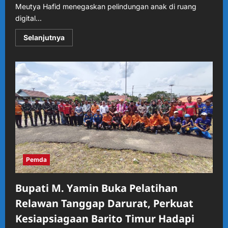
Meutya Hafid menegaskan pelindungan anak di ruang
digital...
Read
Selanjutnya
more
about
Peringati
Hari
Anak
Nasional
2026,
Menkomdigi
Resmikan
Deklarasi
Sekolah
Cakap
Digital
dan
Wajibkan
Platform
Ramah
Pemda
Anak
Bupati M. Yamin Buka Pelatihan
Relawan Tanggap Darurat, Perkuat
Kesiapsiagaan Barito Timur Hadapi