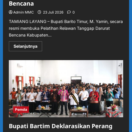
Bencana
Admin MMC
23 Juli 2026
0
TAMIANG LAYANG – Bupati Barito Timur, M. Yamin, secara
resmi membuka Pelatihan Relawan Tanggap Darurat
Bencana Kabupaten...
Read
Selanjutnya
more
about
Bupati
M.
Yamin
Buka
Pelatihan
Relawan
Tanggap
Darurat,
Perkuat
Kesiapsiagaan
Barito
Timur
Hadapi
Pemda
Bencana
Bupati Bartim Deklarasikan Perang