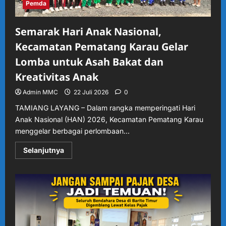
Samarinda
Pemda
Semarak Hari Anak Nasional,
Kecamatan Pematang Karau Gelar
Lomba untuk Asah Bakat dan
Kreativitas Anak
Admin MMC
22 Juli 2026
0
TAMIANG LAYANG – Dalam rangka memperingati Hari
Anak Nasional (HAN) 2026, Kecamatan Pematang Karau
menggelar berbagai perlombaan...
Read
Selanjutnya
more
about
Semarak
Hari
Anak
Nasional,
Kecamatan
Pematang
Karau
Gelar