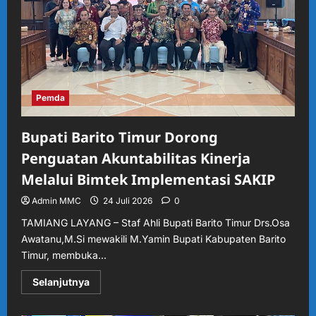
Timur
ke-
24,
Usung
Semangat
Sinergi
Budaya
dan
Pembangunan
Berkelanjutan
Pemda
Bupati Barito Timur Dorong
Penguatan Akuntabilitas Kinerja
Melalui Bimtek Implementasi SAKIP
Admin MMC
24 Juli 2026
0
TAMIANG LAYANG – Staf Ahli Bupati Barito Timur Drs.Osa
Awatanu,M.Si mewakili M.Yamin Bupati Kabupaten Barito
Timur, membuka...
Read
Selanjutnya
more
about
Bupati