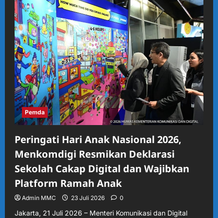
Barito
Timur
Dorong
Penguatan
Akuntabilitas
Kinerja
Melalui
Bimtek
Implementasi
SAKIP
Pemda
Peringati Hari Anak Nasional 2026,
Menkomdigi Resmikan Deklarasi
Sekolah Cakap Digital dan Wajibkan
Platform Ramah Anak
Admin MMC
23 Juli 2026
0
Jakarta, 21 Juli 2026 – Menteri Komunikasi dan Digital