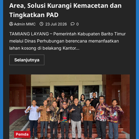
Area, Solusi Kurangi Kemacetan dan
Tingkatkan PAD
Admin MMC
23 Juli 2026
0
TAMIANG LAYANG – Pemerintah Kabupaten Barito Timur
melalui Dinas Perhubungan berencana memanfaatkan
lahan kosong di belakang Kantor...
Read
Selanjutnya
more
about
Dishub
Barito
Timur
Siapkan
Rest
Area,
Solusi
Kurangi
Kemacetan
dan
Tingkatkan
PAD
Pemda