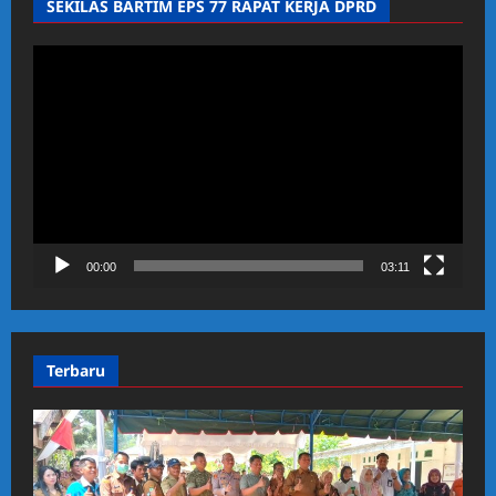
SEKILAS BARTIM EPS 77 RAPAT KERJA DPRD
Pemutar
Video
00:00
03:11
Terbaru