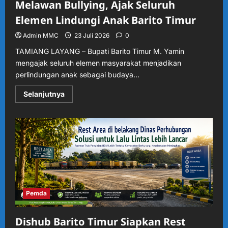
Melawan Bullying, Ajak Seluruh
Elemen Lindungi Anak Barito Timur
Admin MMC
23 Juli 2026
0
TAMIANG LAYANG – Bupati Barito Timur M. Yamin
mengajak seluruh elemen masyarakat menjadikan
perlindungan anak sebagai budaya...
Read
Selanjutnya
more
about
Bupati
Bartim
Deklarasikan
Perang
Melawan
Bullying,
Ajak
Seluruh
Elemen
Lindungi
Anak
Barito
Pemda
Timur
Dishub Barito Timur Siapkan Rest